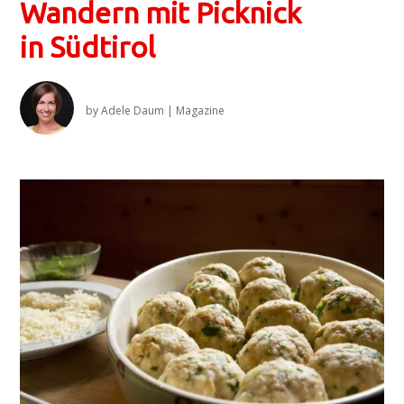
Wandern mit Picknick
in Südtirol
by
Adele Daum
|
Magazine