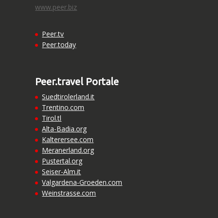
www.peer.biz
Peer.tv
Peer.today
Peer.travel Portale
Suedtirolerland.it
Trentino.com
Tirol.tl
Alta-Badia.org
Kalterersee.com
Meranerland.org
Pustertal.org
Seiser-Alm.it
Valgardena-Groeden.com
Weinstrasse.com