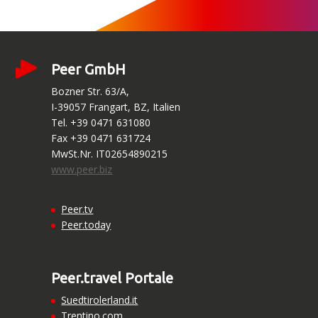
Peer GmbH
Bozner Str. 63/A,
I-39057 Frangart, BZ, Italien
Tel. +39 0471 631080
Fax +39 0471 631724
MwSt.Nr. IT02654890215
www.peer.biz
Peer.tv
Peer.today
Peer.travel Portale
Suedtirolerland.it
Trentino.com