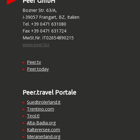
Peer GmbH
Bozner Str. 63/A,
I-39057 Frangart, BZ, Italien
Tel. +39 0471 631080
Fax +39 0471 631724
MwSt.Nr. IT02654890215
www.peer.biz
Peer.tv
Peer.today
Peer.travel Portale
Suedtirolerland.it
Trentino.com
Tirol.tl
Alta-Badia.org
Kalterersee.com
Meranerland.org