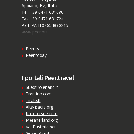
Appiano, BZ, Italia
Tel. +39 0471 631080
Fax +39 0471 631724
Part.IVA IT02654890215
www.peer.biz
Peer.tv
Peer.today
I portali Peer.travel
Suedtirolerland.it
Trentino.com
Tirolo.tl
Alta-Badia.org
Kalterersee.com
Meranerland.org
Val-Pusteria.net
Seiser-Alm.it