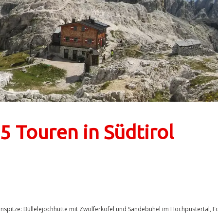
 5 Touren in Südtirol
spitze: Büllelejochhütte mit Zwölferkofel und Sandebühel im Hochpustertal, F