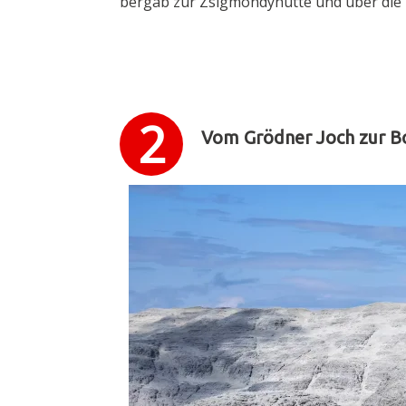
bergab zur Zsigmondyhütte und über die 
Vom Grödner Joch zur B