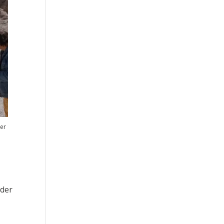
eer
 der