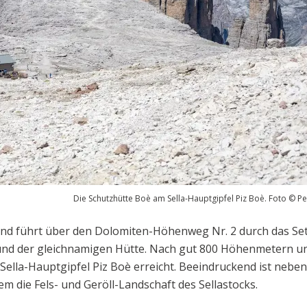
Die Schutzhütte Boè am Sella-Hauptgipfel Piz Boè. Foto © P
 und führt über den Dolomiten-Höhenweg Nr. 2 durch das Se
e und der gleichnamigen Hütte. Nach gut 800 Höhenmetern u
Sella-Hauptgipfel Piz Boè erreicht. Beeindruckend ist neben
lem die Fels- und Geröll-Landschaft des Sellastocks.