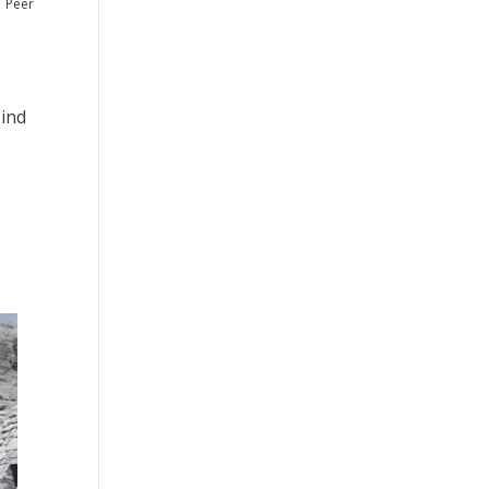
Peer
sind