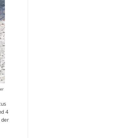
eer
tus
nd 4
 der