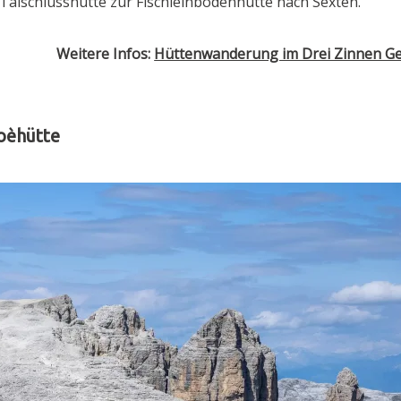
Talschlusshütte zur Fischleinbodenhütte nach Sexten.
Weitere Infos:
Hüttenwanderung im Drei Zinnen Ge
oèhütte