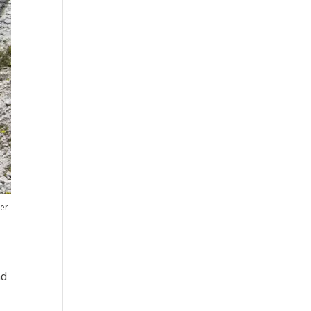
eer
nd