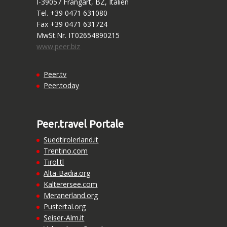
I-39057 Frangart, BZ, Italien
Tel. +39 0471 631080
Fax +39 0471 631724
MwSt.Nr. IT02654890215
www.peer.biz
Peer.tv
Peer.today
Peer.travel Portale
Suedtirolerland.it
Trentino.com
Tirol.tl
Alta-Badia.org
Kalterersee.com
Meranerland.org
Pustertal.org
Seiser-Alm.it