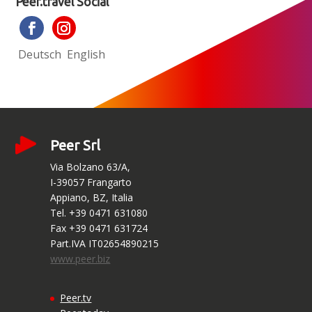
Peer.travel Social
Deutsch
English
Peer Srl
Via Bolzano 63/A,
I-39057 Frangarto
Appiano, BZ, Italia
Tel. +39 0471 631080
Fax +39 0471 631724
Part.IVA IT02654890215
www.peer.biz
Peer.tv